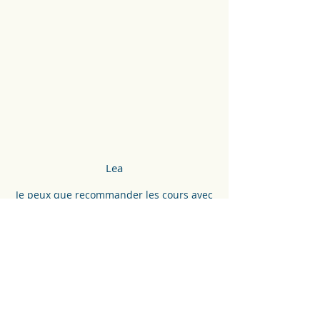
Lea
Je peux que recommander les cours avec
Maritza!!! J’en ai fait avec mon petit et ça a
fait du bien a moi et a lui, de plus, il y avait
une super ambience avec toutes les
mamans et Maritza.